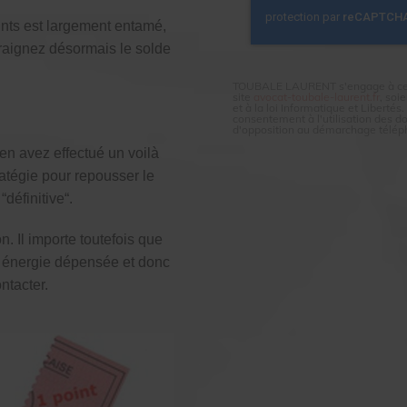
oints est largement entamé,
raignez désormais le solde
TOUBALE LAURENT s'engage à ce que
site
avocat-toubale-laurent.fr
, soi
et à la loi Informatique et Libertés
consentement à l'utilisation des don
d'opposition au démarchage téléph
en avez effectué un voilà
ratégie pour repousser le
définitive“.
n. Il importe toutefois que
 énergie dépensée et donc
ntacter.