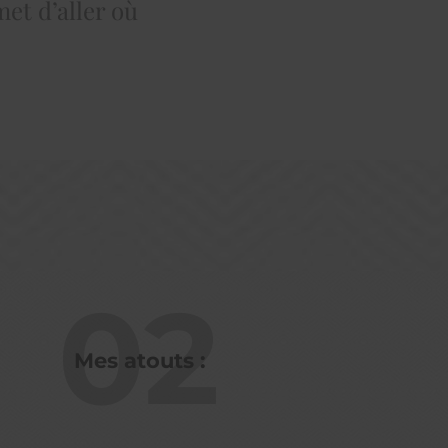
et d’aller où
02
Mes atouts :