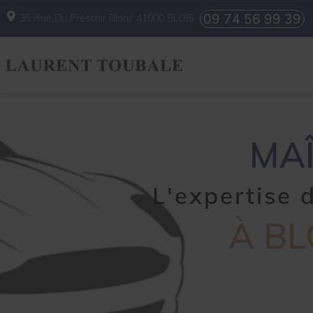
09 74 56 99 39
35 Rue Du Pressoir Blanc
41000
BLOIS
MAÎ
L'expertise
À BL