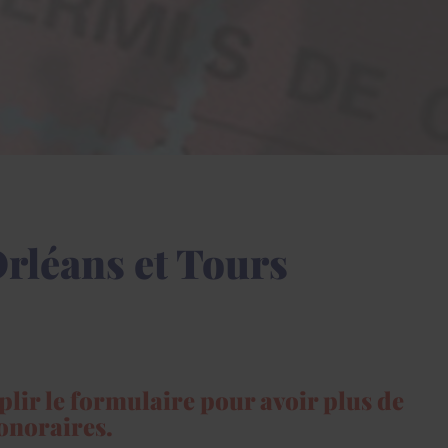
Orléans et Tours
lir le formulaire pour avoir plus de
honoraires.