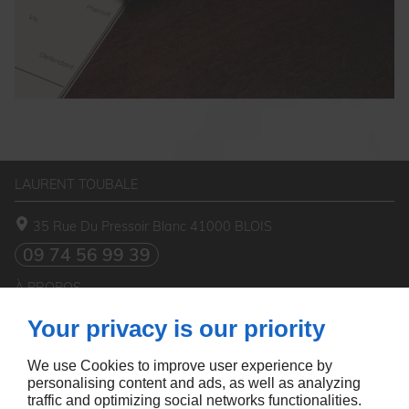
LAURENT TOUBALE
35 Rue Du Pressoir Blanc
41000
BLOIS
09 74 56 99 39
À PROPOS
Your privacy is our priority
Accueil
Mentions légales
Contact
Plan du site
We use Cookies to improve user experience by
SUIVEZ-NOUS
personalising content and ads, as well as analyzing
traffic and optimizing social networks functionalities.