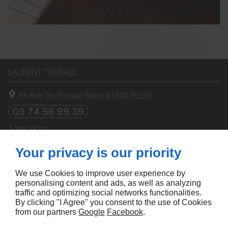
LAURENT TOUBALE
35 Rue Du Pressoir Blanc
41000
BLOIS
09 74 56 99 39
À PROPOS
Your privacy is our priority
Accueil
Mentions légales
Contact
Plan du site
We use Cookies to improve user experience by
SUIVEZ-NOUS
personalising content and ads, as well as analyzing
traffic and optimizing social networks functionalities.
By clicking "I Agree" you consent to the use of Cookies
from our partners
Google
Facebook
.